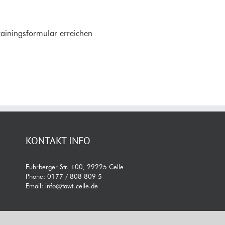
ainingsformular erreichen
KONTAKT INFO
Fuhrberger Str. 100, 29225 Celle
Phone:
0177 / 808 809 5
Email:
info@tawt-celle.de