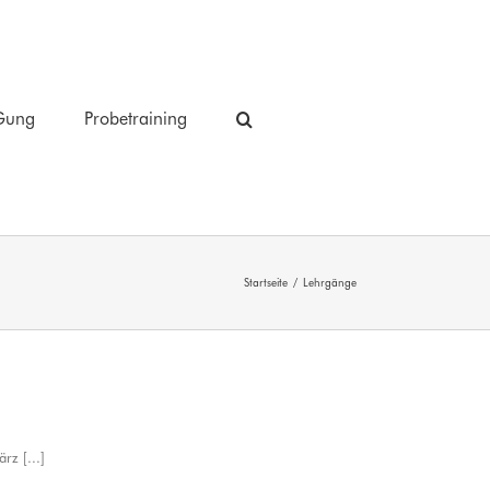
Gung
Probetraining
Startseite
/
Lehrgänge
rz [...]