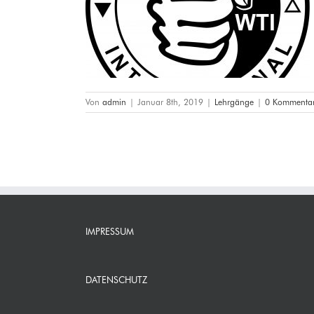
gang
Von
admin
|
Januar 8th, 2019
|
Lehrgänge
|
0 Kommenta
IMPRESSUM
DATENSCHUTZ