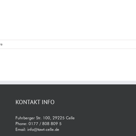
re
KONTAKT INFO
Fuhrberger Str. 100, 29225 Celle
Phone:
0177 / 808 809 5
Email:
info@tawt-celle.de