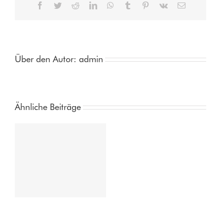
Facebook
Twitter
Reddit
LinkedIn
WhatsApp
Tumblr
Pinterest
Vk
E-
Mail
Über den Autor:
admin
Ähnliche Beiträge